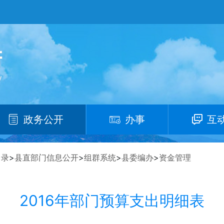
政务公开
办事
互
目录
>
县直部门信息公开
>
组群系统
>
县委编办
>
资金管理
2016年部门预算支出明细表