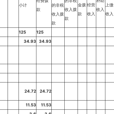
经费拨
的非税
补助
金拨
经营
上缴
小计
的非税
款
收入拨
收入
款
收入
收入
收入拨
款
款
125
125
34.93
34.93
24.72
24.72
11.53
11.53