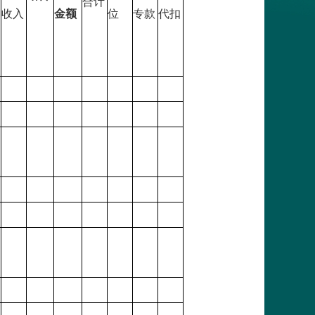
合计
收入
金额
位
专款
代扣