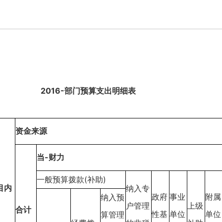
2016-部门预算支出明细表
资金来源
当-财力
一般预算拨款(补助)
目内
纳入专
政府
事业
附属
纳入预
户管理
上级
合计
性基
单位
单位
算管理