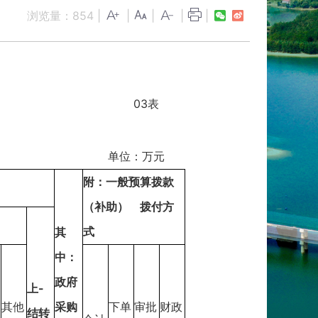
浏览量：
854
|
|
|
|
|
03表
单位：万元
附：一般预算拨款
（补助） 拨付方
式
其
中：
政府
上-
其他
采购
下单
审批
财政
结转