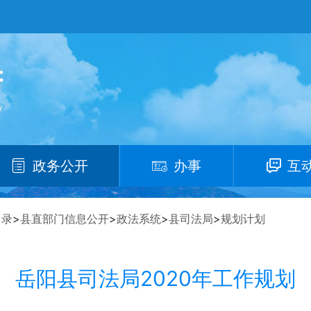
政务公开
办事
互
目录
>
县直部门信息公开
>
政法系统
>
县司法局
>
规划计划
岳阳县司法局2020年工作规划