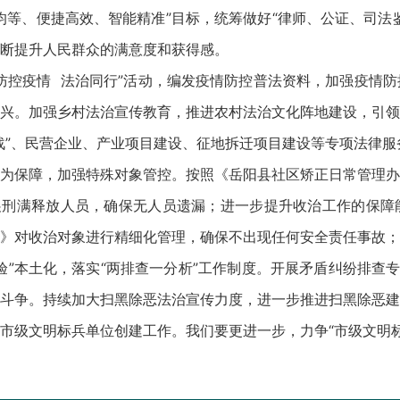
均等、便捷高效、智能精准”目标，统筹做好“律师、公证、司法
断提升人民群众的满意度和获得感。
防控疫情 法治同行”活动，编发疫情防控普法资料，加强疫情
兴。加强乡村法治宣传教育，推进农村法治文化阵地建设，引领
战”、民营企业、产业项目建设、征地拆迁项目建设等专项法律
为保障，加强特殊对象管控。按照《岳阳县社区矫正日常管理办
展刑满释放人员，确保无人员遗漏；进一步提升收治工作的保障
》对收治对象进行精细化管理，确保不出现任何安全责任事故；
验”本土化，落实“两排查一分析”工作制度。开展矛盾纠纷排查专
斗争。持续加大扫黑除恶法治宣传力度，进一步推进扫黑除恶建
市级文明标兵单位创建工作。我们要更进一步，力争“市级文明