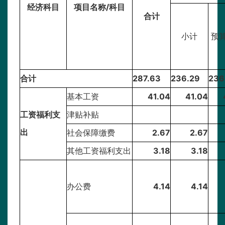
经济科目
项目名称/科目
合计
小计
预
合计
287.63
236.29
236
基本工资
41.04
41.04
工资福利支
津贴补贴
出
社会保障缴费
2.67
2.67
其他工资福利支出
3.18
3.18
办公费
4.14
4.14