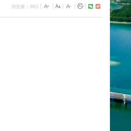
浏览量：
962
|
|
|
|
|