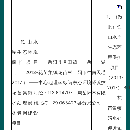
1、（报
批）铁
山水库
铁山水
生态环
库生态环境
境保护
保护项目
岳阳县月田镇
岳
湖
项目
（2013-
花苗集镇花苗村，
阳市生
南天瑶
（2013-
2017）——
中心地理坐标为东
态环境
环境技
2017）
6-
花苗集镇污
经：113.694797，
局岳阳
术有限
——花
水处理设施
北纬：29.063422
县分局
公司
苗集镇
及管网建设
污水处
项目
理设施