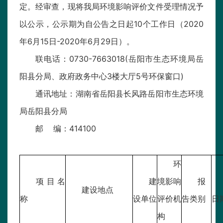
定。经审查，现将我局环境影响评价文件受理情况予
以公示，公示期为自公告之日起10个工作日（2020
年6月15日-2020年6月29日）。
联电话：0730-7663018(岳阳市生态环境局岳
阳县分局、政府政务中心3楼大厅5号环保窗口)
通讯地址：湖南省岳阳县长风路岳阳市生态环境
局岳阳县分局
邮 编：414100
环
项目名
建
境影响
报
建设地点
称
设单位
评价机
告类别
日
构