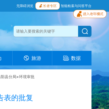
无障碍浏览
长者专区
智能检索与问答平台
动
旅游
数据
岳阳县分局
>
环境审批
告表的批复