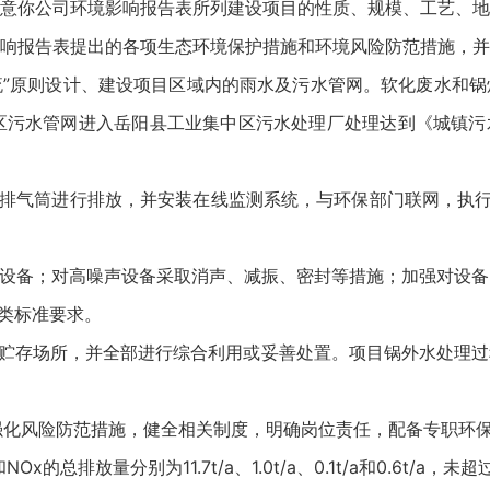
意你公司环境影响报告表所列建设项目的性质、规模、工艺、地
响报告表提出的各项生态环境保护措施和环境风险防范措施，并
分流”原则设计、建设项目区域内的雨水及污水管网。软化废水和
过园区污水管网进入岳阳县工业集中区污水处理厂处理达到《城镇污水处
排气筒进行排放，并安装在线监测系统，与环保部门联网，执行《锅
声设备；对高噪声设备采取消声、减振、密封等措施；加强对设
3类标准要求。
时贮存场所，并全部进行综合利用或妥善处置。项目锅外水处理
。强化风险防范措施，健全相关制度，明确岗位责任，配备专职环
Ox的总排放量分别为11.7t/a、1.0t/a、0.1t/a和0.6t/a