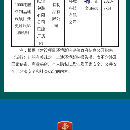
纸业
环境
1、正
2020-
1000吨塑
装制
包装
科技
文.docx
7-14
料制品建
品有
有限
有限
设项目变
限公
公司
公司
更环境影
司
已建
响说明
厂房
内
注：根据《建设项目环境影响评价政府信息公开指南
（试行）》的有关规定，上述环境影响报告书、表不含涉及
国家秘密、商业秘密、个人隐私以及涉及国家安全、公共安
全、经济安全和社会稳定的内容。