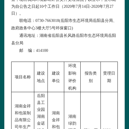
为
自公告之日起
10
个工作日
（
2020年7月14日-2020年7月27
日）
。
联电话：
0730-7663018(岳阳市生态环境局岳阳县分局、
政府政务中心3楼大厅5号环保窗口)
通讯地址：湖南省岳阳县长风路
岳阳市生态环境局岳阳
县分局
邮
编：
414100
环境
建设
建设
影响
报告类
受理日
项目名称
地点
单位
评价
别
期
机构
岳阳
县工
湖南金祥
业园
和包装制
湖南
湖南
湖南
品有限公
金祥
金诺
绿韵
司年生产
和包