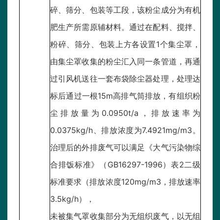
碎、筛分、包装等工段，该粉尘成分为有机
肥生产所需原辅材料。通过在配料、搅拌、
粉碎、筛分、包装上方各设置1个集尘罩，
由集尘罩收集的粉尘汇入同一条管道，再通
过引风机送往一套布袋除尘器处理，处理达
标后通过一根15m高排气筒排放，有组织粉
尘排放量为0.0950t/a，排放速率为
0.0375kg/h、排放浓度为7.4921mg/m3。
治理后的外排废气可以满足《大气污染物综
合排饭标准》（GB16297-1996）表2二级
标准要求（排放浓度120mg/m3，排放速率
3.5kg/h），
未被集气罩收集部分为无组织废气，以无组