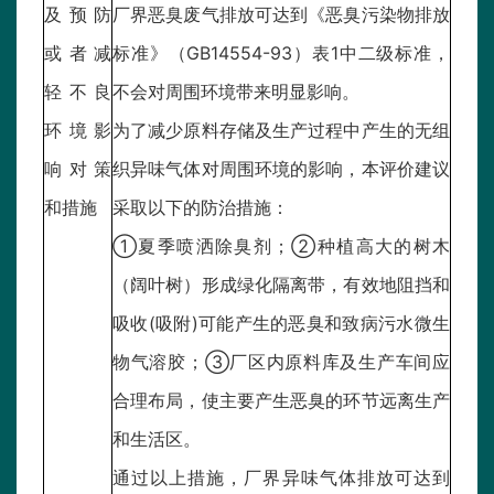
及预防
厂界恶臭废气排放可达到《恶臭污染物排放
或者减
标准》（GB14554-93）表1中二级标准，
轻不良
不会对周围环境带来明显影响。
环境影
为了减少原料存储及生产过程中产生的无组
响对策
织异味气体对周围环境的影响，本评价建议
和措施
采取以下的防治措施：
①夏季喷洒除臭剂；②种植高大的树木
（阔叶树）形成绿化隔离带，有效地阻挡和
吸收(吸附)可能产生的恶臭和致病污水微生
物气溶胶；③厂区内原料库及生产车间应
合理布局，使主要产生恶臭的环节远离生产
和生活区。
通过以上措施，厂界异味气体排放可达到