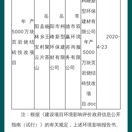
柯峰新
型环保
岳
岳
常
年产
建材有
阳县杨
阳市柯
德市双
5000万块
限公司
林乡王
峰新型
赢环境
2020-
页岩烧结
年产
安村聚
环保建
咨询服
4-23
砖技改项
5000
云片茶
材有限
务有限
目
万块页
山
公司
公司
岩烧结
砖技改
项
目.doc
注：根据《建设项目环境影响评价政府信息公开
指南（试行）》的有关规定，上述环境影响报告书、