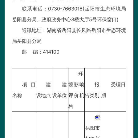
联系电话：0730-7663018(岳阳市生态环境局
岳阳县分局、政府政务中心3楼大厅5号环保窗口)
通讯地址：湖南省岳阳县长风路岳阳市生态环境
局岳阳县分局
邮 编：414100
环
项目
建
建
境影响
报
受理日
名称
设地点
设单位
评价机
告类别
期
构
岳阳市