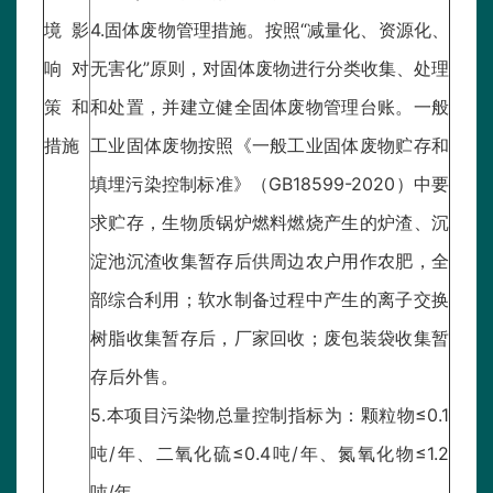
境影
4.固体废物管理措施。按照“减量化、资源化、
响对
无害化”原则，对固体废物进行分类收集、处理
策和
和处置，并建立健全固体废物管理台账。一般
措施
工业固体废物按照《一般工业固体废物贮存和
填埋污染控制标准》（GB18599-2020）中要
求贮存，生物质锅炉燃料燃烧产生的炉渣、沉
淀池沉渣收集暂存后供周边农户用作农肥，全
部综合利用；软水制备过程中产生的离子交换
树脂收集暂存后，厂家回收；废包装袋收集暂
存后外售。
5.本项目污染物总量控制指标为：颗粒物≤0.1
吨/年、二氧化硫≤0.4吨/年、氮氧化物≤1.2
吨/年。