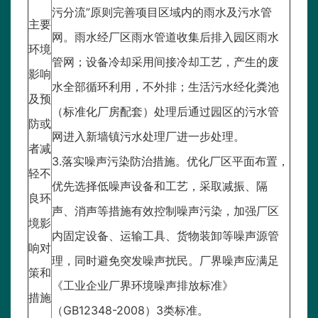
污分流”原则完善项目区域内的雨水及污水管
主要
网。雨水经厂区雨水管道收集后排入园区雨水
环境
管网；设备冷却采用间接冷却工艺，产生的废
影响
水全部循环利用，不外排；生活污水经化粪池
及预
（标准化厂房配套）处理后通过园区的污水管
防或
网进入新墙镇污水处理厂进一步处理。
者减
3.落实噪声污染防治措施。优化厂区平面布置，
轻不
优先选择低噪声设备和工艺，采取减振、隔
良环
声、消声等措施有效控制噪声污染，加强厂区
境影
内固定设备、运输工具、货物装卸等噪声源管
响对
理，同时避免突发噪声扰民。厂界噪声应满足
策和
《工业企业厂界环境噪声排放标准》
措施
（GB12348-2008）3类标准。