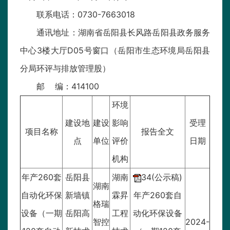
联系电话：0730-7663018
通讯地址：湖南省岳阳县长风路岳阳县政务服务
中心3楼大厅D05号窗口（岳阳市生态环境局岳阳县
分局环评与排放管理股）
邮 编：414100
环境
建设地
建设
影响
受理
项目名称
报告全文
点
单位
评价
日期
机构
年产260套
岳阳县
湖南
34(公示稿)
湖南
自动化环保
新墙镇
霖昇
年产260套自
格瑞
设备（一期
岳阳高
工程
动化环保设备
智控
2024-