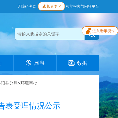
无障碍浏览
长者专区
智能检索与问答平台
动
旅游
数据
岳阳县分局
>
环境审批
告表受理情况公示