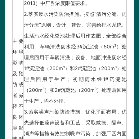
2013）中厂界浓度限值要求。
2.落实废水污染防治措施。按照“清污分流、雨
污分流”原则，设计、建设、完善给排水系统。
生活污水经化粪池处理后用作农肥，全部综合
主要
3
利用。车辆清洗废水经3#沉淀池（50m
）处
环境
理后回用于车辆清洗；设备、地面冲洗废水经
影响
3
3
1#沉淀池（200m
）和2#沉淀池（200m
）处
及预
理后回用于生产；初期雨水经1#沉淀池
防或
3
3
（200m
）和2#沉淀池（200m
）处理后回用
者减
于生产，均不外排。
轻不
3.落实噪声污染防治措施。优化平面布局，优
良环
先选择低噪声设备和工艺，采取减振、隔声、
境影
消声等措施有效控制噪声污染，加强厂区内固
响对