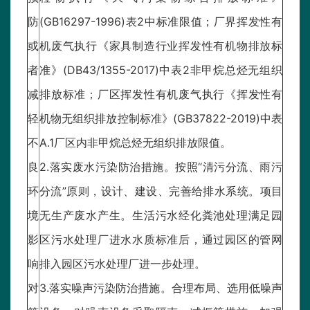
防
(GB16297-1996)表2中标准限值；厂界挥发性有
或
机废气执行《家具制造行业挥发性有机物排放标
者
准》(DB43/1355-2017)中表2非甲烷总烃无组织
减
排放标准；厂区挥发性有机废气执行《挥发性有
轻
机物无组织排放控制标准》(GB37822-2019)中表
不
A.1厂区内非甲烷总烃无组织排放限值。
良
2.落实废水污染防治措施。按照“清污分流、雨污
环
分流”原则，设计、建设、完善给排水系统。项目
境
无生产废水产生。生活污水经化粪池处理满足园
影
区污水处理厂进水水质标准后，通过园区的管网
响
排入园区污水处理厂进一步处理。
对
3.落实噪声污染防治措施。合理布局、选用低噪声