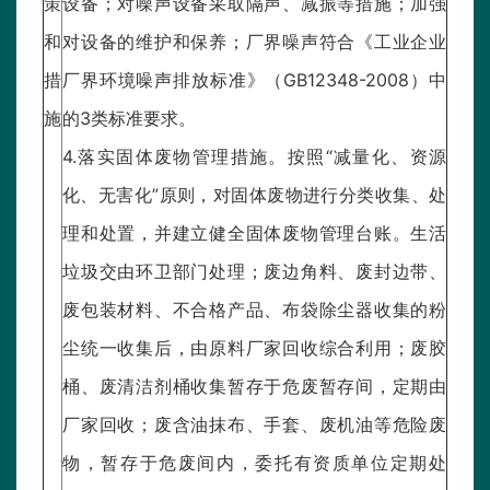
策
设备；对噪声设备采取隔声、减振等措施；加强
和
对设备的维护和保养；厂界噪声符合《工业企业
措
厂界环境噪声排放标准》（GB12348-2008）中
施
的3类标准要求。
4.落实固体废物管理措施。按照“减量化、资源
化、无害化”原则，对固体废物进行分类收集、处
理和处置，并建立健全固体废物管理台账。生活
垃圾交由环卫部门处理；废边角料、废封边带、
废包装材料、不合格产品、布袋除尘器收集的粉
尘统一收集后，由原料厂家回收综合利用；废胶
桶、废清洁剂桶收集暂存于危废暂存间，定期由
厂家回收；废含油抹布、手套、废机油等危险废
物，暂存于危废间内，委托有资质单位定期处