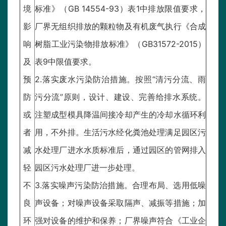
境
标准》（GB 14554-93）表1中排放限值要求，
影
厂界无组织排放的颗粒物及有机废气执行《合成
响
树脂工业污染物排放标准》（GB31572-2015）
及
表9中限值要求。
预
2.落实废水污染防治措施。按照“清污分流、雨
防
污分流”原则，设计、建设、完善给排水系统。
或
注塑成型模具降温间接冷却产生的冷却水循环利
者
用，不外排。生活污水经化粪池处理满足园区污
减
水处理厂进水水质标准后，通过园区的管网排入
轻
园区污水处理厂进一步处理。
不
3.落实噪声污染防治措施。合理布局、选用低噪
良
声设备；对噪声设备采取隔声、减振等措施；加
环
强对设备的维护和保养；厂界噪声符合《工业企