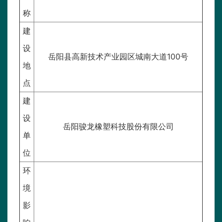
称
建
设
岳阳县高新技术产业园区城南大道100号
地
点
建
设
岳阳骏龙橡塑科技股份有限公司
单
位
环
境
影