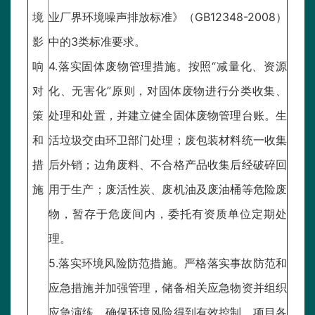
境
业厂界环境噪声排放标准》（GB12348-2008）
影
中的3类标准要求。
响
4.落实固体废物管理措施。按照“减量化、资源
对
化、无害化”原则，对固体废物进行分类收集、
策
处理和处置，并建立健全固体废物管理台账。生
和
活垃圾交由环卫部门处理；废包装材料统一收集
措
后外销；边角废料、不合格产品收集后经破碎回
施
用于生产；废活性炭、废机油及废油桶等危险废
物，暂存于危废间内，委托有资质单位定期处
理。
5.落实环境风险防范措施。严格落实事故防范和
应急措施并加强管理，储备相关应急物资并组织
应急演练，确保环境风险得到有效控制。项目各