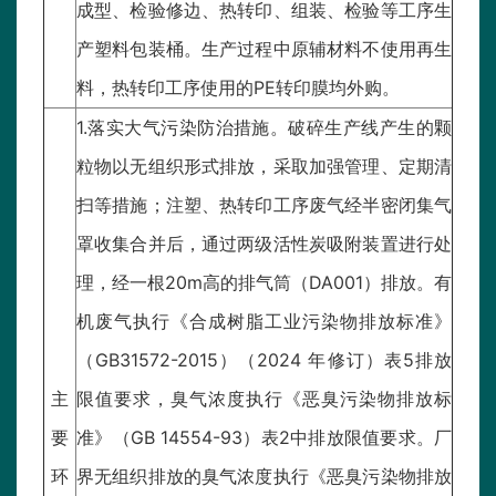
成型、检验修边、热转印、组装、检验等工序生
产塑料包装桶。生产过程中原辅材料不使用再生
料，热转印工序使用的PE转印膜均外购。
1.落实大气污染防治措施。破碎生产线产生的颗
粒物以无组织形式排放，采取加强管理、定期清
扫等措施；注塑、热转印工序废气经半密闭集气
罩收集合并后，通过两级活性炭吸附装置进行处
理，经一根20m高的排气筒（DA001）排放。有
机废气执行《合成树脂工业污染物排放标准》
（GB31572-2015）（2024 年修订）表5排放
主
限值要求，臭气浓度执行《恶臭污染物排放标
要
准》（GB 14554-93）表2中排放限值要求。厂
环
界无组织排放的臭气浓度执行《恶臭污染物排放