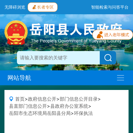
无障碍浏览
长者专区
智能检索与问答平台
网站导航
首页
>
政府信息公开
>
部门信息公开目录
>
县直部门信息公开
>
县政府办公室系统
>
岳阳市生态环境局岳阳县分局
>
环保执法