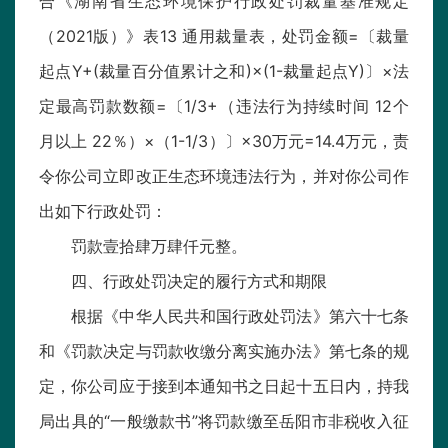
合《湖南省生态环境保护行政处罚裁量基准规定
（2021版）》表13 通用裁量表，处罚金额=〔裁量
起点Y+(裁量百分值累计之和)×(1-裁量起点Y)〕×法
定最高罚款数额=〔1/3+（违法行为持续时间 12个
月以上 22％）×（1-1/3）〕×30万元=14.4万元，责
令你公司立即改正生态环境违法行为，并对你公司作
出如下行政处罚：
罚款壹拾肆万肆仟元整。
四、行政处罚决定的履行方式和期限
根据《中华人民共和国行政处罚法》第六十七条
和《罚款决定与罚款收缴分离实施办法》第七条的规
定，你公司应于接到本通知书之日起十五日内，持我
局出具的“一般缴款书”将罚款缴至岳阳市非税收入征