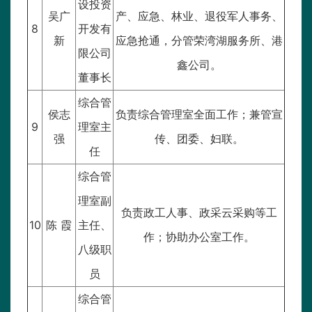
设投资
吴广
产、应急、林业、退役军人事务、
8
开发有
新
应急抢通，分管荣湾湖服务所、港
限公司
鑫公司。
董事长
综合管
侯志
负责综合管理室全面工作；兼管宣
9
理室主
强
传、团委、妇联。
任
综合管
理室副
负责政工人事、政采云采购等工
10
陈 霞
主任、
作；协助办公室工作。
八级职
员
综合管