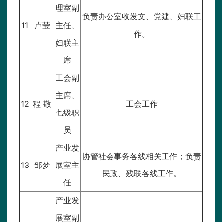
理室副
负责办公室收发文、党建、妇联工
11
卢莹
主任、
作。
妇联主
席
工会副
主席、
12
程 敬
工会工作
七级职
员
产业发
协管社会事务各线相关工作；负责
13
邹梦
展室主
民政、残联各线工作。
任
产业发
展室副