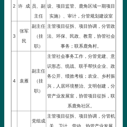
2
许 成
员、副
设、项目监管、鹿角区域一期项目
主任
实施）、审计，分管规划建设室
副主任
主管项目征拆、项目协调，分管政
张军
3
（挂
法、环保、民政、教育，协管社会
民
职）
事务；联系鹿角村。
主管社会事务工作，分管党建、意
识形态、统战、联手帮扶企业、政
副主任
务公开、绩效考核；农业、乡村振
4
袁雁
（挂
兴，人居环境整治、文明创建，分
职）
管产业发展室，协管项目征拆，联
系鹿角社区。
主管项目征拆、项目协调，分管机
党组成
关、卫计、劳动、协管产业发展