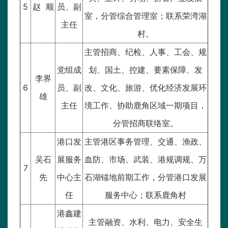
5
赵 顺
员、副
室，分管综合管理室；联系荣湾湖
主任
村。
主管招商、纪检、人事、工会、规
党组成
划、国土、控建、要素保障、发
李界
6
员、副
改、文化、旅游、优化经济发展环
雄
主任
境工作、协助鹿角区域一期项目，
分管招商联络室。
港口发
主管港区事务管理、交通、渔政、
吴石
展服务
血防、市场、武装、港规调规、万
7
先
中心主
石湖锚地前期工作，分管港口发展
任
服务中心；联系鹿角村
港鑫建
主管融资、水利、电力、安全生