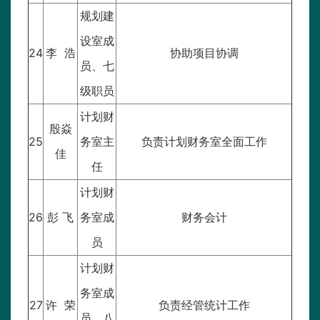
规划建
设室成
24
李 浩
协助项目协调
员、七
级职员
计划财
殷焱
25
务室主
负责计划财务室全面工作
佳
任
计划财
26
彭 飞
务室成
财务会计
员
计划财
务室成
27
许 荣
负责经管统计工作
员、八