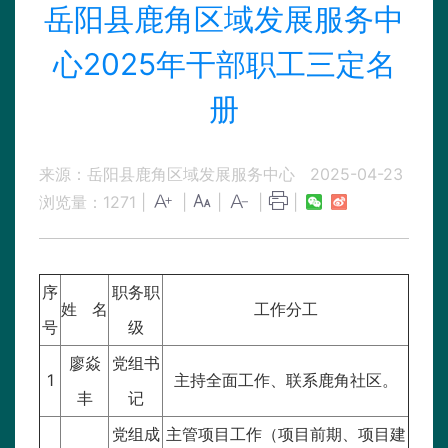
岳阳县鹿角区域发展服务中
心2025年干部职工三定名
册
来源：岳阳县鹿角区域发展服务中心
2025-04-23
浏览量：
1271
|
|
|
|
|
序
职务职
姓 名
工作分工
号
级
廖焱
党组书
1
主持全面工作、联系鹿角社区。
丰
记
党组成
主管项目工作（项目前期、项目建