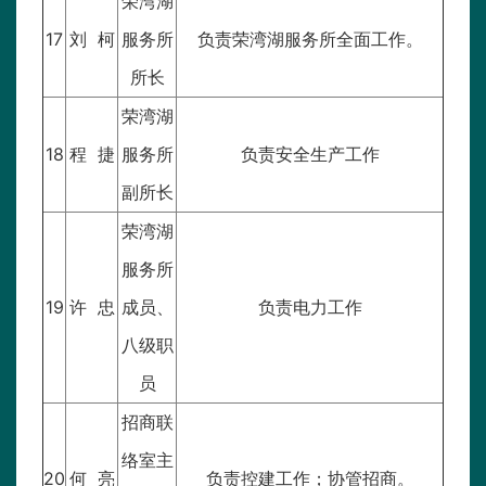
荣湾湖
17
刘 柯
服务所
负责荣湾湖服务所全面工作。
所长
荣湾湖
18
程 捷
服务所
负责安全生产工作
副所长
荣湾湖
服务所
19
许 忠
成员、
负责电力工作
八级职
员
招商联
络室主
20
何 亮
负责控建工作；协管招商。