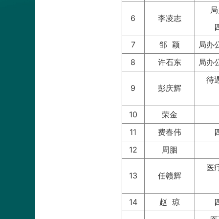
局
6
李凌志
7
邹 颖
局办
8
许石东
局办
待
9
彭庆辉
10
荣金
11
费春伟
12
周胭
医
13
任赣辉
14
赵 琼