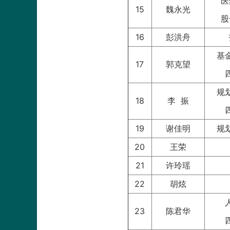
医
15
魏永光
股
16
彭洪舟
基
17
郭克望
规
18
李 振
19
谢佳明
规
20
王荣
21
许玲瑶
22
胡炫
23
陈君华