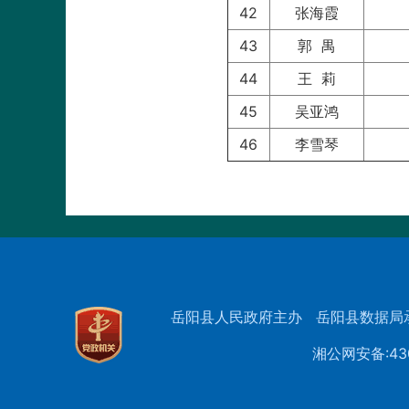
42
张海霞
43
郭 禺
44
王 莉
45
吴亚鸿
46
李雪琴
岳阳县人民政府主办
岳阳县数据局
湘公网安备:430