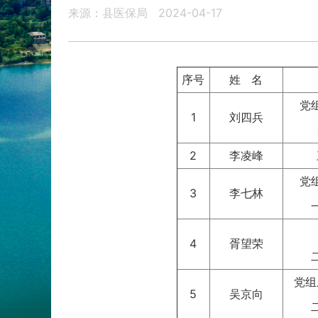
来源：县医保局
2024-04-17
序号
姓 名
党
1
刘四兵
2
李凌峰
党
3
李七林
4
胥望荣
党组
5
吴京向