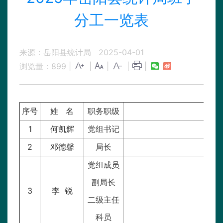
分工一览表
来源：岳阳县统计局
2025-04-01
浏览量：
899
|
|
|
|
|
序号
姓 名
职务职级
1
何凯辉
党组书记
2
邓德馨
局长
党组成员
副局长
3
李 锐
分管
二级主任
科员