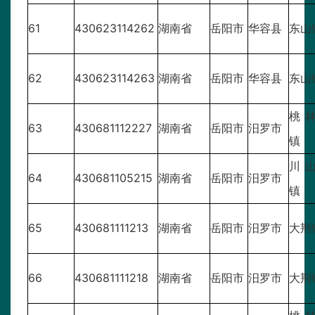
61
430623114262
湖南省
岳阳市
华容县
东山
62
430623114263
湖南省
岳阳市
华容县
东山
桃
63
430681112227
湖南省
岳阳市
汨罗市
镇
川
64
430681105215
湖南省
岳阳市
汨罗市
镇
65
430681111213
湖南省
岳阳市
汨罗市
大荆
66
430681111218
湖南省
岳阳市
汨罗市
大荆