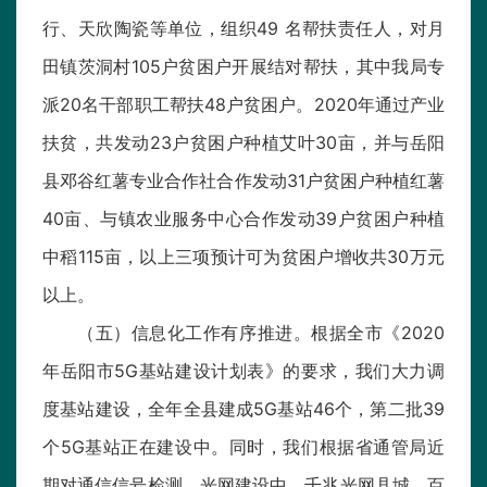
行、天欣陶瓷等单位，组织49 名帮扶责任人，对月
田镇茨洞村105户贫困户开展结对帮扶，其中我局专
派20名干部职工帮扶48户贫困户。2020年通过产业
扶贫，共发动23户贫困户种植艾叶30亩，并与岳阳
县邓谷红薯专业合作社合作发动31户贫困户种植红薯
40亩、与镇农业服务中心合作发动39户贫困户种植
中稻115亩，以上三项预计可为贫困户增收共30万元
以上。
（五）信息化工作有序推进。根据全市《2020
年岳阳市5G基站建设计划表》的要求，我们大力调
度基站建设，全年全县建成5G基站46个，第二批39
个5G基站正在建设中。同时，我们根据省通管局近
期对通信信号检测，光网建设中，千兆光网县城、百