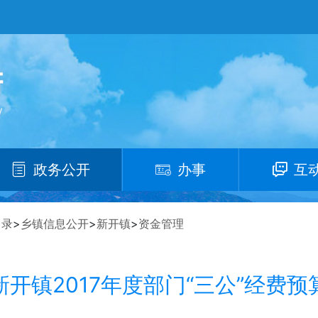
政务公开
办事
互
目录
>
乡镇信息公开
>
新开镇
>
资金管理
开镇2017年度部门“三公”经费