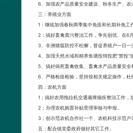
6、加强农产品质量安全建设、秋冬生产、农
三：养殖业方面
1：继续加强春秋两季集中免疫和长期补免工
2：搞好畜禽粪污整治工作，争先创优、在6
3、非洲猪瘟防控不松懈，督促养殖户一日一
4、加强天然水域和精养鱼塘投饵投肥“禁投
5、搞好病死畜禽收集、畜禽水产品质量安全
6、严格检疫检验，坚持按相关规定操作，杜
四：农机方面
1；搞好农用拖拉机交通顽瘴痼疾整治工作，
2；办理农机购置补贴受理审核与申报。
3；创示范农机合作社一个、农机科技示范户
五：配合镇党委政府做好其它工作。