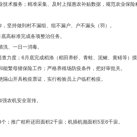
业技术服务；精准采集、及时上报惠农补贴数据，规范农业保险
作，坚持做到村不漏组、组不漏户、户不漏头（羽）。
月底高标准完成各项整治任务。
清洗、一日一消毒。
”巡查力度；6月底完成稻渔（稻田养虾、青蛙、泥鳅、黄鳝等）摸
和能繁母猪保险工作；严格养殖场防疫条件，把好审批关。
绝隔山开具检疫票证，实行检验员上户临栏检疫。
加强农机安全宣传。
3个；推广秸秆还田面积2千亩；机插机抛面积5至6千亩。