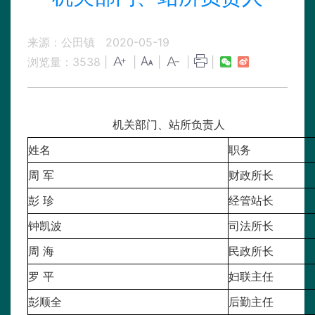
来源：公田镇
2020-05-19
浏览量：
3538
|
|
|
|
|
机关部门、站所负责人
姓名
职务
周 军
财政所长
彭 珍
经管站长
钟凯波
司法所长
周 海
民政所长
罗 平
妇联主任
彭顺全
后勤主任