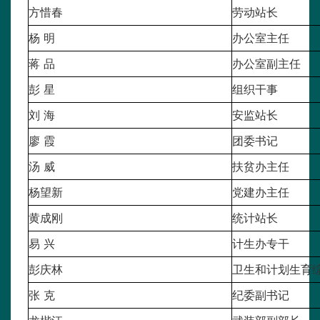
方惜春
劳动站长
杨 明
办公室主任
蒋 品
办公室副主任
彭 星
组织干事
刘 海
安监站长
廖 霞
团委书记
汤 威
扶贫办主任
杨望新
党建办主任
黄成刚
统计站长
易 兴
计生办专干
彭庆林
卫生和计划生育
张 克
纪委副书记