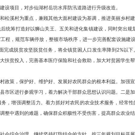
建设项目，对步仙湖村岳坊水库防汛道路进行升级改造。
和松溪村为重点，兼顾其他大面村建设为基调，推进美丽乡村建
后统筹打造好以狮山关王、五关和进化集镇建设，同时突出规划
化”工程，规范车辆停放，整顿市场秩序，进一步完善配套设施建
全面完成脱贫攻坚脱贫任务，将全镇贫困人口发生率降到2%以
大扶贫投入，完善基本医疗保险和社会救助，加大对贫困学生帮
村政策，保护好、维护好、发展好农民群众的根本利益。加强宣
县市区进行参观学习，着力解决干部群众思想认识问题。二是加
服务，增强调整活力。着力抓好对农民的农业技术服务，经常性
调整中遇到的难题，确保群众积极性不受伤害，提高群众农业结
社会综合治理。继续坚持打防结合的方针，按三年规划目标开展