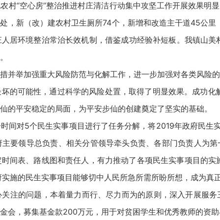
农村“空心房”整治推进村庄清洁行动集中攻坚工作开展效果明显，
2处，新（改）建农村卫生厕所74个，新增和改造主干道45公里
人居环境整治常治长效机制，借鉴成功经验补短板。我镇山美村
。
措并举加强重大风险防范与化解工作，进一步加强对各类风险的
坏的可能性，通过科学的风险处置，取得了明显效果。成功化解
仙的平安稳定的局面，为平安步仙的创建奠定了坚实的基础。
时间对5个民生实事项目进行了任务分解，将2019年政府民生实
府主要领导总负责、相关分管领导牵头负责、各部门负责人为第
时间表、路线图和责任人，有力推动了各项民生实事项目的实施
府实施的民生实事项目能够切中人民所急所需所盼所想，成为真
关注的问题，本着量力而行、尽力而为的原则，深入开展服务三
金会，募集基金款200万元，用于对贫困学生和优秀教师的资助