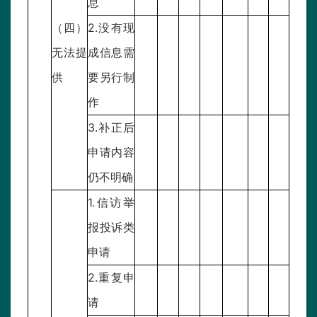
息
（四）
2.没有现
无法提
成信息需
供
要另行制
作
3.补正后
申请内容
仍不明确
1.信访举
报投诉类
申请
2.重复申
请