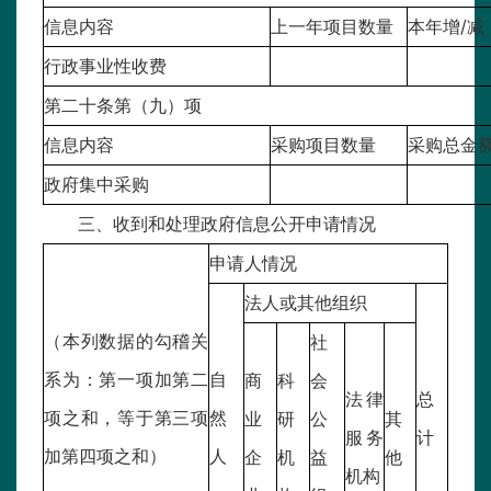
信息内容
上一年项目数量
本年增/减
行政事业性收费
第二十条第（九）项
信息内容
采购项目数量
采购总金
政府集中采购
三、收到和处理政府信息公开申请情况
申请人情况
法人或其他组织
（本列数据的勾稽关
社
系为：第一项加第二
自
商
科
会
法律
总
项之和，等于第三项
然
业
研
公
其
服务
计
加第四项之和）
人
企
机
益
他
机构