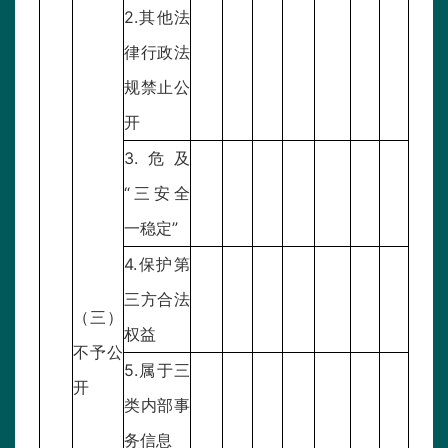
2.其他法
律行政法
规禁止公
开
3.危及
“三安全
一稳定”
4.保护第
三方合法
（三）
权益
不予公
5.属于三
开
类内部事
务信息