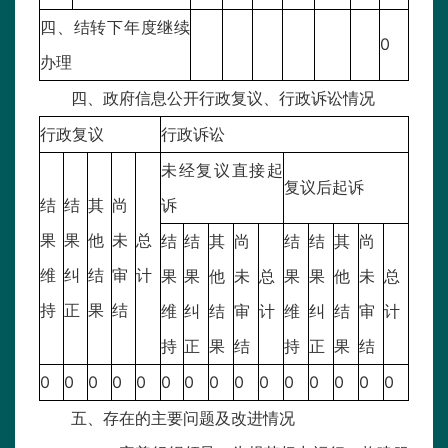
四、结转下年度继续
0
办理
四、政府信息公开行政复议、行政诉讼情况
行政复议
行政诉讼
未经复议直接起
复议后起诉
结
结
其
尚
诉
果
果
他
未
总
结
结
其
尚
结
结
其
尚
维
纠
结
审
计
果
果
他
未
总
果
果
他
未
总
持
正
果
结
维
纠
结
审
计
维
纠
结
审
计
持
正
果
结
持
正
果
结
0
0
0
0
0
0
0
0
0
0
0
0
0
0
0
五、存在的主要问题及改进情况