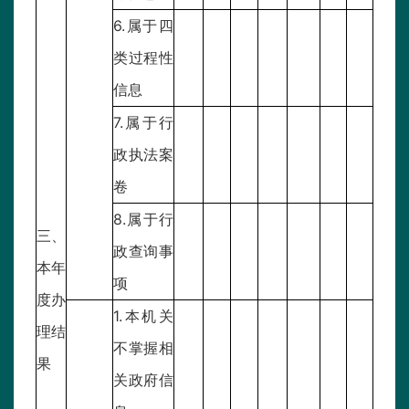
6.属于四
类过程性
信息
7.属于行
政执法案
卷
8.属于行
三、
政查询事
本年
项
度办
1.本机关
理结
不掌握相
果
关政府信