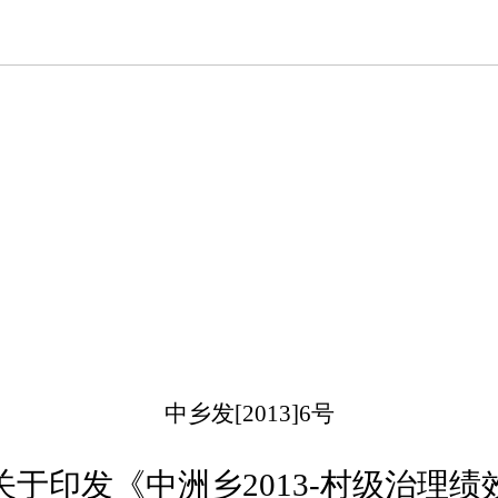
中乡发
[2013]6
号
关于印发《中洲乡
2013
-村级治理绩