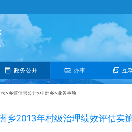
政务公开
办事
互
目录
>
乡镇信息公开
>
中洲乡
>
业务事项
洲乡2013年村级治理绩效评估实