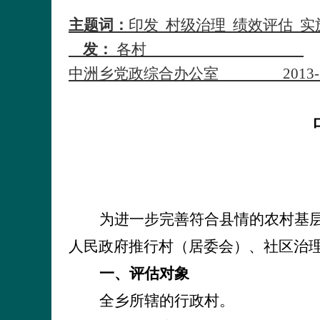
主题词：
印发
村级治理
绩效评估
实
发：
各村
中洲乡党政综合办公室
2013
-
为进一步完善符合县情的农村基
人民政府推行村（居委会）、社区治
一、评估对象
全乡所辖的行政村。