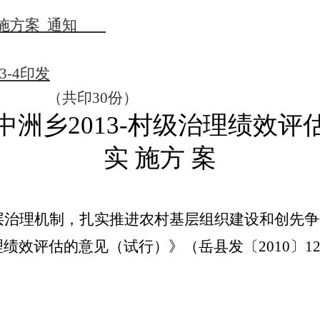
施方案
通知
3
-
4
印发
（共印
30
份）
中洲乡
2013
-村级治理绩效评
实 施方 案
层治理机制，扎实推进农村基层组织建设和创先争
理绩效评估的意见（试行）》（岳县发〔
2010
〕
1