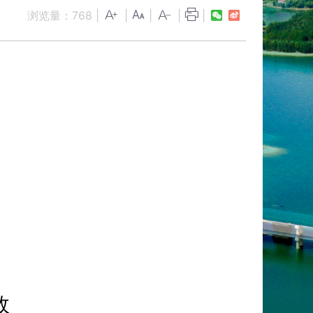
浏览量：
768
|
|
|
|
|
效