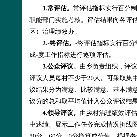
1.
常评估。
常评估指标实行百分
职能部门实施考核。
评估结果向各评
区）治理
绩效办。
2.
-终评估。
-终评估指标实行百
成-度工作指标进行逐项评估。
3.
公众评议。
由乡负责组织，
评
评议人员每村不少于
20
人。可
采取集
议结果分为满意、比较满意、基本满
议分的总和取平均值计入公众评议结
4.
领导评议。
由乡村治理绩效评
中述绩、展示工作任务完成情况折线
80
分、
60
分、
0
分换算成分值，根据参