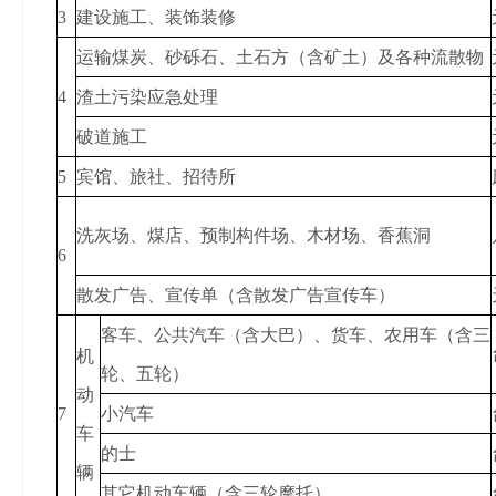
3
建设施工、装饰装修
运输煤炭、砂砾石、土石方（含矿土）及各种流散物
4
渣土污染应急处理
破道施工
5
宾馆、旅社、招待所
洗灰场、煤店、预制构件场、木材场、香蕉洞
6
散发广告、宣传单（含散发广告宣传车）
客车、公共汽车（含大巴）、货车、农用车（含三
机
轮、五轮）
动
7
小汽车
车
的士
辆
其它机动车辆（含三轮摩托）