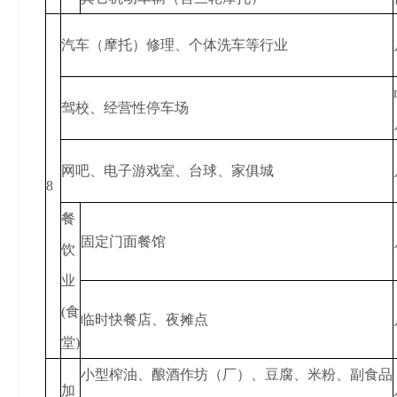
汽车（摩托）修理、个体洗车等行业
驾校、经营性停车场
网吧、电子游戏室、台球、家俱城
8
餐
固定门面餐馆
饮
业
(食
临时快餐店、夜摊点
堂)
小型榨油、酿酒作坊（厂）、豆腐、米粉、副食品
加