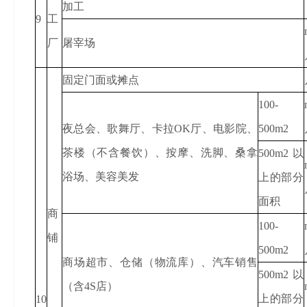
加工
9
工
厂
屠宰场
固定门面或摊点
100-
夜总会、歌舞厅、卡拉OK厅、电影院、
500m2
茶楼（不含餐饮）、按摩、洗脚、桑拿
500m2以
浴场、美容美发
上的部分
面积
商
100-
铺
500m2
商场超市、仓储（物流库）、汽车销售
500m2以
（含4S店）
上的部分
10