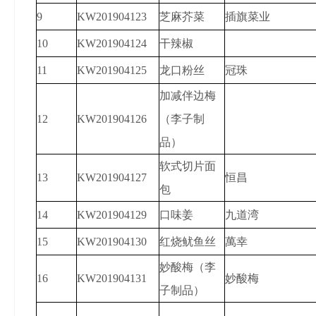
9
KW201904123
芝麻芥菜
插旗菜业
10
KW201904124
干辣椒
11
KW201904125
龙口粉丝
冠珠
加减伴边梅
12
KW201904126
（李子制
品）
软式切片面
13
KW201904127
恒昌
包
14
KW201904129
口味姜
九道湾
15
KW201904130
红烧鱿鱼丝
萬幸
妙酸梅（李
16
KW201904131
妙酸梅
子制品）