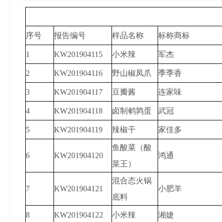
序号
报告编号
样品名称
标称商标
1
KW201904115
小米辣
军杰
2
KW201904116
野山椒凤爪
季季香
3
KW201904117
豆瓣酱
连家味
4
KW201904118
卤制鹌鹑蛋
武冠
5
KW201904119
辣椒干
家佳多
鱼酸菜（酸
6
KW201904120
鸿通
菜王）
混合态火锅
7
KW201904121
小肥羊
底料
8
KW201904122
小米辣
湘婕