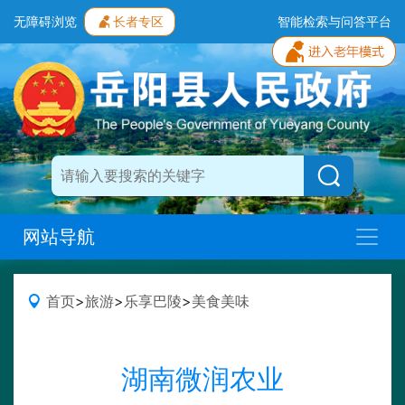
无障碍浏览
长者专区
智能检索与问答平台
网站导航
首页
>
旅游
>
乐享巴陵
>
美食美味
湖南微润农业