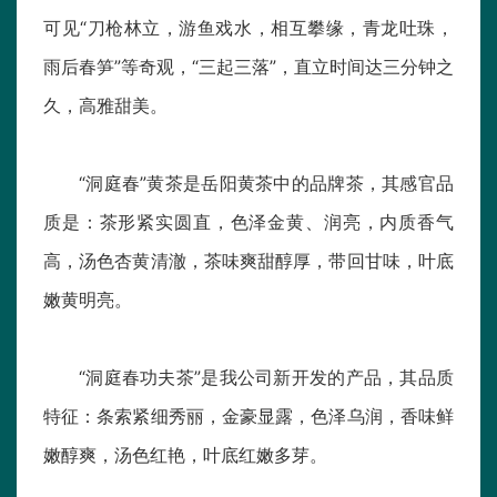
可见“刀枪林立，游鱼戏水，相互攀缘，青龙吐珠，
雨后春笋”等奇观，“三起三落”，直立时间达三分钟之
久，高雅甜美。
“洞庭春”黄茶是岳阳黄茶中的品牌茶，其感官品
质是：茶形紧实圆直，色泽金黄、润亮，内质香气
高，汤色杏黄清澈，茶味爽甜醇厚，带回甘味，叶底
嫩黄明亮。
“洞庭春功夫茶”是我公司新开发的产品，其品质
特征：条索紧细秀丽，金豪显露，色泽乌润，香味鲜
嫩醇爽，汤色红艳，叶底红嫩多芽。