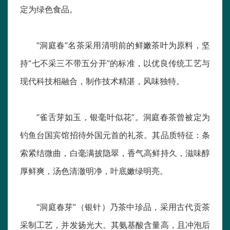
定为绿色食品。
“洞庭春”名茶采用清明前的鲜嫩茶叶为原料，坚
持“七不采三不带五分开”的标准，以优良传统工艺与
现代科技相融合，制作技术精湛，风味独特。
“雀舌芽如玉，银毫叶似花”。洞庭春茶曾被定为
钓鱼台国宾馆招待外国元首的礼茶。其品质特征：条
索紧结微曲，白毫满披隐翠，香气高鲜持久，滋味醇
厚鲜爽，汤色清澈明净，叶底嫩绿明亮。
“洞庭春芽”（银针）乃茶中珍品，采用古代贡茶
采制工艺，并发扬光大。其氨基酸含量高，且冲泡后