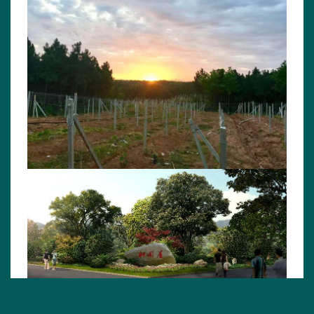
岳阳峰岭菁华果业位于岳阳市岳阳县筻口镇，基