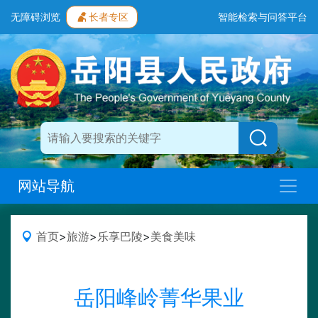
无障碍浏览
长者专区
智能检索与问答平台
网站导航
首页
>
旅游
>
乐享巴陵
>
美食美味
岳阳峰岭菁华果业