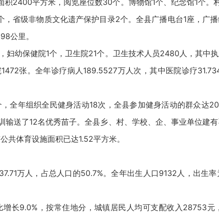
面积2400平方米，阅览座位数30个。博物馆1个、纪念馆1个。
个，省级非物质文化遗产保护目录2个。全县广播电台1座，广播综
398公里。
妇幼保健院1个，卫生院21个。卫生技术人员2480人，其中执
472张。全年诊疗病人189.5527万人次，其中医院诊疗31.7
，全年组织全民健身活动18次，全县参加健身活动的群众达200
训输送了12名优秀苗子。全县乡、村、学校、企、事业单位建
有公共体育设施面积已达1.52平方米。
.71万人，占总人口的50.7%。全年出生人口9132人，出生率为
增长9.0%，按常住地分，城镇居民人均可支配收入28753元，