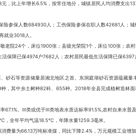
8元，比上年增长6.5%，按常住地分，城镇居民人均消费支出1370
保险参保人数684930人；工伤保险参保在职人数42681人；
再就业3018人。
敬老院24个，床位1900张；县级光荣院1个，床位100张；农
生活保障已保4974户7682人；农村居民最低生活保障已保6397户
、砂石等资源储量居湘北地区之首。东洞庭湖砂石资源蕴藏量丰富，
，其中乡土树种82科、655种。2018年全县完成植树造林面积4.
7.1%。Ⅲ类或优于Ⅲ类地表水质达标率91.5%,农村自来水普及率
℃，全年平均气温18.5℃，年降水量1259.3毫米。
消费量为66.13万吨标准煤，同比下降2.4%，万元规模工业增加