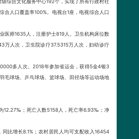
村级综合文化服务中心192个，实现了所有行政村社
合人口覆盖率100%。电视台1座，电视综合人口
业医师1635人，注册护士819人。卫生机构床位数
343万人次，卫生院诊疗37.5315万人次，妇幼诊疗
000多人次。2018年参加省运会，获得5金4银3
有羽毛球场、乒乓球场、篮球场、田径场等运动场地
12.27‰；死亡人数5158人，死亡率6.93‰；净
同比增长8.1%；农村居民人均可支配收入16454