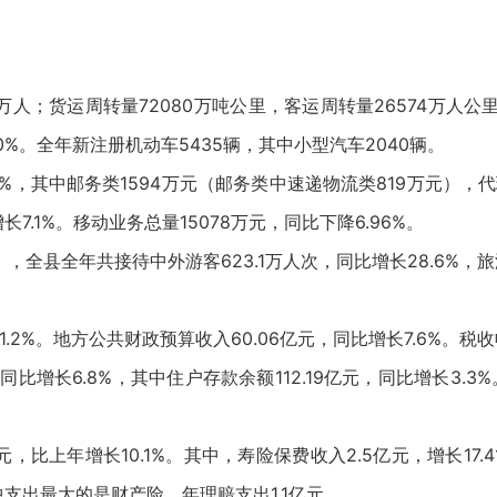
0万人；货运周转量72080万吨公里，客运周转量26574万人公
00%。全年新注册机动车5435辆，其中小型汽车2040辆。
1%，其中邮务类1594万元（邮务类中速递物流类819万元），代理
长7.1%。移动业务总量15078万元，同比下降6.96%。
，全县全年共接待中外游客623.1万人次，同比增长28.6%，旅游
1.2%。地方公共财政预算收入60.06亿元，同比增长7.6%。税收
比增长6.8%，其中住户存款余额112.19亿元，同比增长3.3%
元，比上年增长10.1%。其中，寿险保费收入2.5亿元，增长17.4
中支出最大的是财产险，年理赔支出1.1亿元。