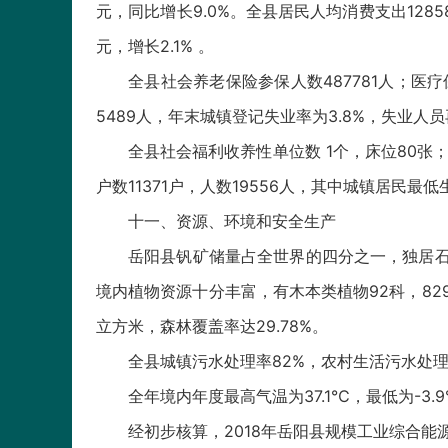
元，同比增长9.0%。全县居民人均消费支出1285
元，增长2.1% 。
全县社会养老保险参保人数487781人；医疗
5489人，年末城镇登记失业率为3.8%，失业人员
全县社会福利收养性单位数 1个，床位80张；
户数11371户，人数19556人，其中城镇居民最低
十一、资源、环境和安全生产
岳阳县钒矿储量占全世界的四分之一，独居石
境内植物资源十分丰富，有木本类植物92科，829种
立方米，森林覆盖率达29.78%。
全县城镇污水处理率82%，农村生活污水处理率6
全年境内年度最高气温为37.1℃，最低为-3.9
经初步核算，2018年岳阳县规模工业综合能源