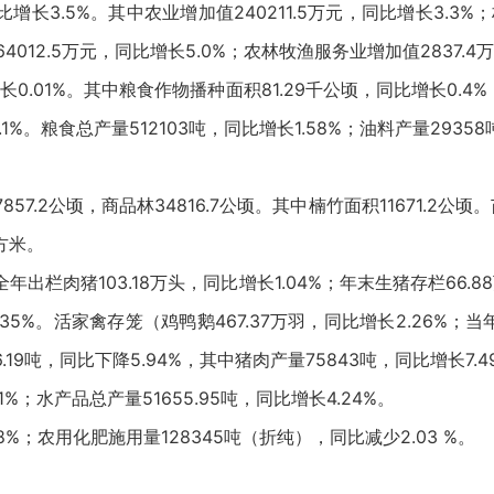
长3.5%。其中农业增加值240211.5万元，同比增长3.3%；
64012.5万元，同比增长5.0%；农林牧渔服务业增加值2837.4
0.01%。其中粮食作物播种面积81.29千公顷，同比增长0.4%
1%。粮食总产量512103吨，同比增长1.58%；油料产量29358
857.2公顷，商品林34816.7公顷。其中楠竹面积11671.2
立方米。
全年出栏肉猪103.18万头，同比增长1.04%；年末生猪存栏66.
.35%。活家禽存笼（鸡鸭鹅467.37万羽，同比增长2.26%；当
6.19吨，同比下降5.94%，其中猪肉产量75843吨，同比增长7.4
%；水产品总产量51655.95吨，同比增长4.24%。
8%；农用化肥施用量128345吨（折纯），同比减少2.03 %。