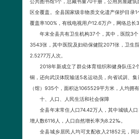
公共图书馆1个，总藏书量70千册，公用房屋建筑
区全覆盖。全县国家级非物质文化遗产保护目录1
覆盖率100%，有线电视用户12.6万户，网络总长
年末全县共有卫生机构37个，其中，医院3个，
3543张，其中医院及妇幼保健院2071张，卫生院1
2.5277万人次。
2018年新成立了群众体育组织和健身队伍2个
铜，还向武汉体院输送5名运动员，向省试训、集
（馆）935个，面积达1065529平方米，人均拥
十、人口、人民生活和社会保障
全县年末常住人口74.42万人，其中城镇人口37
增人数6116人，人口自然增长率为8.22‰。
全县城乡居民人均可支配收入21852元，同比