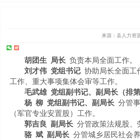
来源：县人力资源和社
胡团生
局长
负责本局全面工作。
刘才伟
党组书记
协助局长全面工
工作、重大事项集体会审等工作。
毛武雄
党组副书记、副局长（排
杨
柳
党组副书记、副局长
分管
（军官专业安置股）工作。
郭吉良
副局长
分管政策法规股、
骆
斌
副局长
分管城乡居民社会