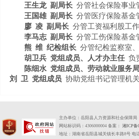
王生龙
副局长
分管社会保险事业
王国雄
副局长
分管医疗保险基金
廖
凌
副局长
分管工资福利股工
李马志
副局长
分管工伤保险基金
熊
维
纪检组长
分管纪检监察室
胡卫兵
党组成员、人才办主任
负
陈细水
党组成员、劳动就业服务
刘
卫
党组成员
协助党组书记管理机
主办单位：岳阳县人力资源和社会保障局
网站标识码：4306000004 备案：
湘ICP备0
地址：湖南省岳阳县城关镇长丰路8号 电话：07