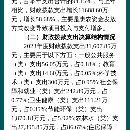
元，占本年支出合计的94.15
%，与上年
相比，财政拨款支出
增长
11688.60万
元，增长58.68%，主要是
惠农资金发放
方式改变导致项目投入与支付增多。
（二）财政拨款支出决算结构情况
2023
年度财政拨款支出
31,607.85万
元，主要用于以下方面：一般公共服务
（类）支出56.05
万元，占
0.18
%；教育
（类）支出
14.60
万元，占
0.05
%;科学技
术（类）支出
300
万元，占
0.95
%;社会保
障和就业（类）支出
242.89
万元，占
0.
77
%;卫生健康（类）支出
1
11.21
万
元，占
0.
35
%;节能环保（类）支出
1
,870.18
万元，占
5.92
%;农林水（类）支
出
27,395.85
万元，占
86.67
%;住房保障