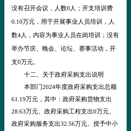
没有
召开会议，人数
0
人；开支培训费
0.10
万元，用于开展
事业人员
培训，人
数
4
人，内容为
事业人员在岗培训
；
没有
举办节庆、晚会、论坛、赛事活动，开
支
0
万元。
十
二
、关于政府采购支出说明
本部门
202
4
年
度政府采购支出总额
61.19
万元，其中：政府采购货物支出
28.63
万元、政府采购工程支出
0
万元、
政府采购服务支出
32.56
万元。授予中小