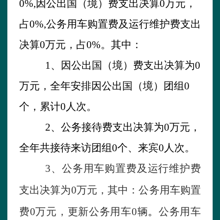
0
%,
因公出国（境）费支出决算
0
万元，
占
0
%,
公务用车购置费及运行维护费支出
决算
0
万元，占
0
%
。其中：
1
、
因公出国（境）费支出决算为
0
万元，全年安排因公出国（境）团组
0
个，累计
0
人次
。
2
、公务接待费支出决算为
0
万元，
全年共接待来访团组
0
个、来宾
0
人次。
3
、公务用车购置费及运行维护费
支出决算为
0
万元，其中：公务用车购置
费
0
万元
，
更新公务用车
0
辆
。
公务用车