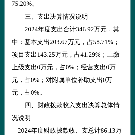
75.20
%
。
三、支出决算情况说明
202
4
年
度支出合计
346.92
万元，其
中：基本支出
203.67
万元，占
58.71
%
；
项目支出
143.25
万元，占
41.29
%
；上缴
上级支出
0
万元，占
0
%
；经营支出
0
万
元，占
0
%
；对附属单位补助支出
0
万
元，占
0
%
。
四、财政拨款收入支出决算总体情
况说明
202
4
年
度财政拨款收、支总计
86.13
万