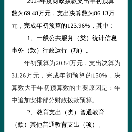
202
4
年
度财政拨款支出年初预算
数为
69.48
万元，支出决算数为
86.13
万
元，完成年初预算的
123.96
%
，其中：
1
、一般公共服务（类）
统计信息
事务
（款）
行政运行
（项）。
年初预算为
20.84
万元，支出决算为
31.26
万元，完成年初预算的
150
%
，决
算数大于年初预算数的主要原因是：
年
中追加安排部分财政拨款预算。
2
、
教育支出
（类）
普通教育
（款）
其他普通教育支出
（项）。