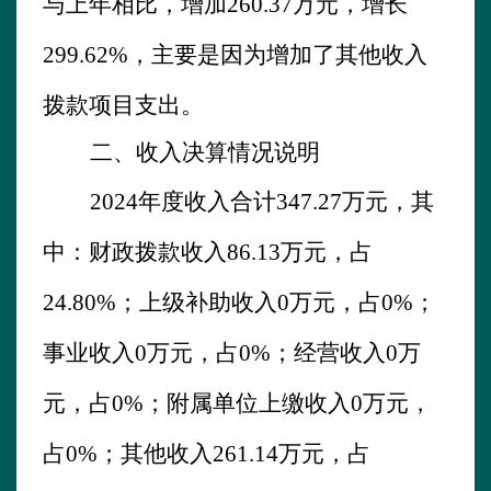
与上年相比，增加
260.37
万元，增长
299.62
%
，主要是因为
增加了其他收入
拨款项目支出。
二、收入决算情况说明
202
4
年
度收入合计
347.27
万元，其
中：财政拨款收入
86.13
万元，占
24.80
%
；上级补助收入
0
万元，占
0
%
；
事业收入
0
万元，占
0
%
；经营收入
0
万
元，占
0
%
；附属单位上缴收入
0
万元，
占
0
%
；其他收入
261.14
万元，占