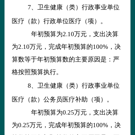
7
、
卫生健康
（类）
行政事业单位
医疗
（款）行政单位医疗
（
项）。
年初预算为
2.10
万元，支出决算
为
2.10
万元，
完成年初预算的
100
%
，
决
算数
等
于年初预算数的主要原因是：
严
格按照预算执行。
8
、
卫生健康
（类）
行政事业单位
医疗
（款）
公务员
医疗
补助
（
项）。
年初预算为
0.25
万元，支出决算
为
0.25
万元，
完成年初预算的
100
%
，
决