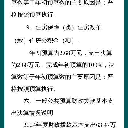
算数
等
于年初预算数的主要原因是：
严
格按照预算执行。
9
、
住房保障
（类）
住房改革
（款）住房公积金
（
项）。
年初预算为
2.68
万元，支出决算
为
2.68
万元，
完成年初预算的
100
%
，
决
算数
等
于年初预算数的主要原因是：
严
格按照预算执行。
六、一般公共预算财政拨款基本支
出决算情况说明
202
4
年
度财政拨款基本支出
63.47
万