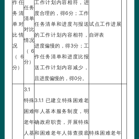
作任
工作计划内容相符，进
任务
务清
度合理的，得6分；工作
清单
单对
任务清单和进度与报送
试点工作进展
对比
比情
的工作计划内容相符，
自评表
情况
况
进度偏慢的，得3分；工
（6
（6
作任务清单和进度比报
分）
分）
送工作计划内容减少，
且进度偏慢的，得0分。
3.1
特殊
3.1.1 已建立特殊困难老
困难
年人基本服务制度，明
老年
确政府职责，开展特殊
人基
和困难老年人筛查摸底
特殊困难老年