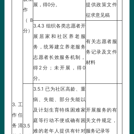
展，得0分。
提供政策文件
作
征求意见稿
（8
3.4.3 组织各类志愿者开
分）
展居家和社区养老服
有关志愿者服
务，统筹建立养老服务
务记录及文件
志愿者长效服务机制，
材料
得2分；未开展，得0
分。
3.5.1 已为社区高龄、重
病、失能、部分失能以
3.工
及计划生育特殊困难家
开展服务的有
作任
庭等行动不便或确有困
关文件规定，
务清
3.5
难的老年人提供有针对
服务记录等