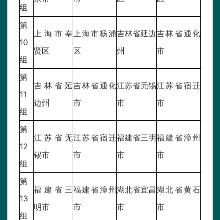
组
第
上海市奉
上海市杨浦
吉林省延边
吉林省通化
10
贤区
区
州
市
组
第
吉林省延
吉林省通化
江苏省无锡
江苏省宿迁
11
边州
市
市
市
组
第
江苏省无
江苏省宿迁
福建省三明
福建省漳州
12
锡市
市
市
市
组
第
福建省三
福建省漳州
湖北省宜昌
湖北省黄石
13
明市
市
市
市
组