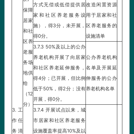
方式无偿或低偿提供居
改造闲置资源
保障
家和社区养老服务设
用于居家和社
居家
施），得3分，未开展，
区养老服务的
和社
得0分。
设施清单
区养
3.7.3 50%及以上的公办
老服
养老机构开展了向居家
公办养老机构
务场
和社区养老延伸服务，
名单及开展延
地供
得4分；已开展，但比例
伸服务的公办
给
低于50%，得2分；没有
养老机构名单
（12
开展，得0分。
分）
3.工
3.7.4 开展试点以来，城
作任
市居家和社区养老服务
务清
设施覆盖率提高10%及以