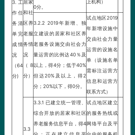
上机构）
居家
3.工
0分。
和社
作任
试点地区2019
区养
3.2.2 2019年新增、独
务清
年新增设施中
老服
立建设的居家和社区养
单完
交由社会力量
务情
老服务设施交由社会力
成情
运营的设施名
况
量运营的比例达40％及
况
单（设施名单
（8
以上，得4分；低于40%
（64
需标注运营方
分）
但达20%及以上，得2
分)
信息和运营方
分；20%以下，得0分。
联系方式）
3.3.1 已建立统一管理、
试点地区建立
综合开放的居家和社区
的服务热线或
养老服务信息平台，得4
网络平台及平
3.3
分；正在建立信息平
台中的服务机