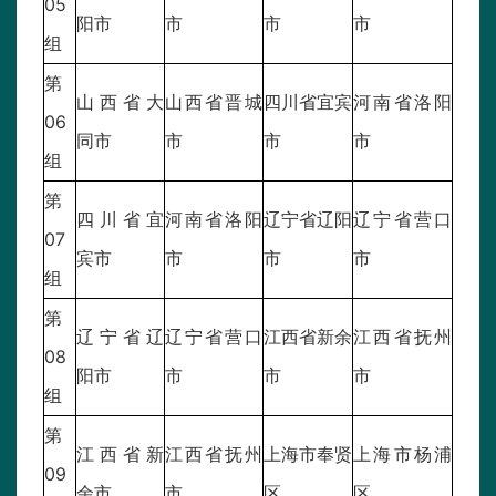
05
阳市
市
市
市
组
第
山西省大
山西省晋城
四川省宜宾
河南省洛阳
06
同市
市
市
市
组
第
四川省宜
河南省洛阳
辽宁省辽阳
辽宁省营口
07
宾市
市
市
市
组
第
辽宁省辽
辽宁省营口
江西省新余
江西省抚州
08
阳市
市
市
市
组
第
江西省新
江西省抚州
上海市奉贤
上海市杨浦
09
余市
市
区
区