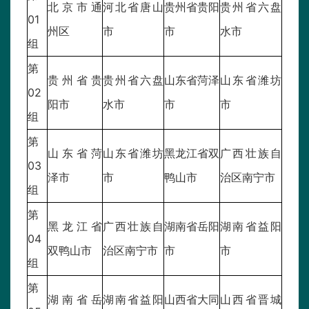
北京市通
河北省唐山
贵州省贵阳
贵州省六盘
01
州区
市
市
水市
组
第
贵州省贵
贵州省六盘
山东省菏泽
山东省潍坊
02
阳市
水市
市
市
组
第
山东省菏
山东省潍坊
黑龙江省双
广西壮族自
03
泽市
市
鸭山市
治区南宁市
组
第
黑龙江省
广西壮族自
湖南省岳阳
湖南省益阳
04
双鸭山市
治区南宁市
市
市
组
第
湖南省岳
湖南省益阳
山西省大同
山西省晋城