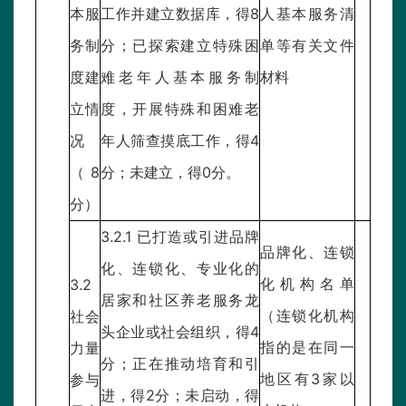
本服
工作并建立数据库，得8
人基本服务清
务制
分；已探索建立特殊困
单等有关文件
度建
难老年人基本服务制
材料
立情
度，开展特殊和困难老
况
年人筛查摸底工作，得4
（8
分；未建立，得0分。
分）
3.2.1 已打造或引进品牌
品牌化、连锁
化、连锁化、专业化的
化机构名单
3.2
居家和社区养老服务龙
（连锁化机构
社会
头企业或社会组织，得4
指的是在同一
力量
分；正在推动培育和引
地区有3家以
参与
进，得2分；未启动，得