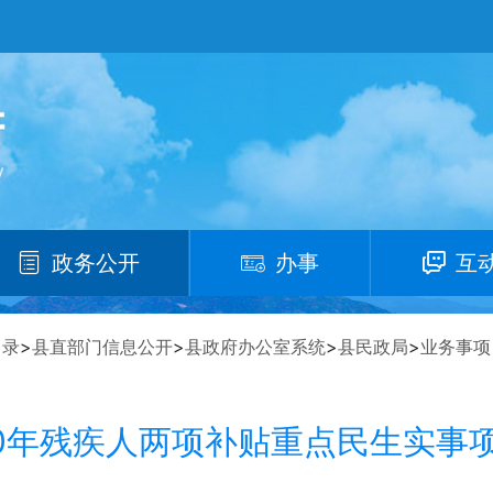
政务公开
办事
互
目录
>
县直部门信息公开
>
县政府办公室系统
>
县民政局
>
业务事项
20年残疾人两项补贴重点民生实事