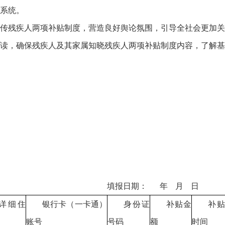
系统。
传残疾人两项补贴制度，营造良好舆论氛围，引导全社会更加关
读，确保残疾人及其家属知晓残疾人两项补贴制度内容，了解基
（乡） 填报日期： 年 月 日
详细住
银行卡（一卡通）
身份证
补贴金
补
账号
号码
额
时间