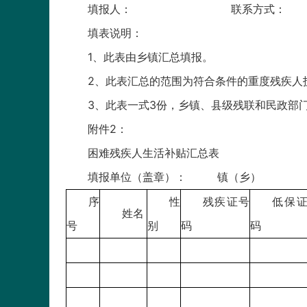
填报人： 联系方式
填表说明：
1、此表由乡镇汇总填报。
2、此表汇总的范围为符合条件的重度残疾人
3、此表一式3份，乡镇、县级残联和民政部
附件2：
困难残疾人生活补贴汇总表
填报单位（盖章）： 镇
序
性
残疾证号
低保
姓名
号
别
码
码