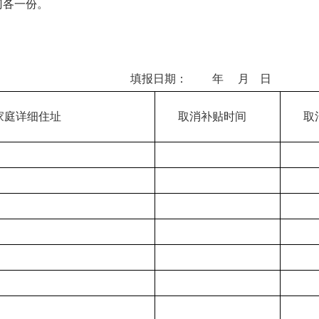
门各一份。
（乡） 填报日期： 年 月 日
家庭详细住址
取消补贴时间
取