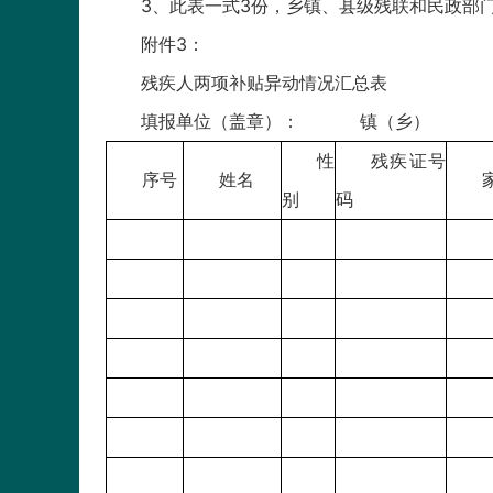
3、此表一式3份，乡镇、县级残联和民政部
附件3：
残疾人两项补贴异动情况汇总表
填报单位（盖章）： 镇
性
残疾证号
序号
姓名
别
码