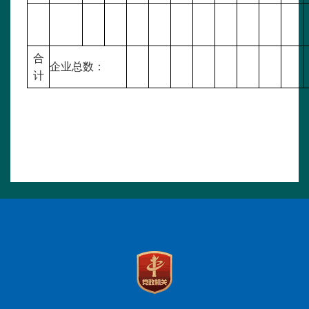
合
企业总数：
计