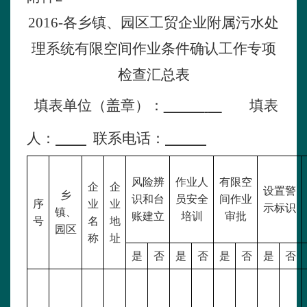
2016
-各乡镇、园区
工贸企业附属污水处
理系统有限空间作业条件确认工作专项
检查汇总表
填表单位（盖章）：
填表
人：
联系电话：
风险辨
作业人
有限空
企
企
设置警
乡
识和台
员安全
间作业
序
业
业
示标识
镇、
账建立
培训
审批
号
名
地
园区
称
址
是
否
是
否
是
否
是
否