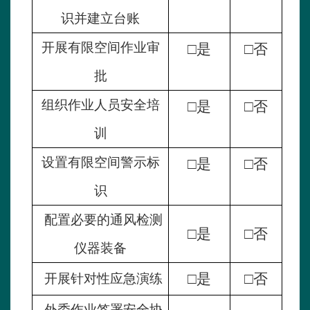
识并建立台账
开展有限空间作业审
□
是
□
否
批
组织作业人员安全培
□
是
□
否
训
设置有限空间警示标
□
是
□
否
识
配置必要的通风检测
□
是
□
否
仪器装备
□
是
□
否
开展针对性应急演练
外委作业签署安全协