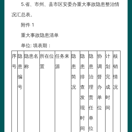
5.省、市州、县市区安委办重大事故隐患整治情
况汇总表。
附件 1
重大事故隐患清单
单位: 填表期：
序
隐
隐患名
所在位
任务来
隐
隐
隐
协
计
核
号
患
称
置
源
患
患
患
调
划
销
编
简
排
治
督
完
情
号
况
查
理
办
成
况
发
责
单
时
现
任
位
间
时
单
间
位