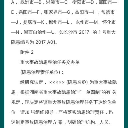
A， 株洲市—B，湘潭市—C，衡阳市—D，邵阳市—
E，岳阳市—F，张家界市—G，益阳市—H，常德市
—J，娄底市—K，郴州市—L， 永州市—M，怀化市
—N，湘西自治州—U。如长沙市 2017 -的 1 号重大
隐患编号为 2017 A01。
附件 2
重大事故隐患整治任务交办单
(隐患治理责任单位)：
经研究认定， ××××× (隐患名称) 为重大事故隐
患，根据湖南省重大事故隐患治理“一单四制”的有 关
规定，现决定将该重大事故隐患治理任务下达给你单
位，请加 强组织领导，严格落实隐患治理责任，迅
速制定事故隐患治理方 案，明确治理机构、人员、