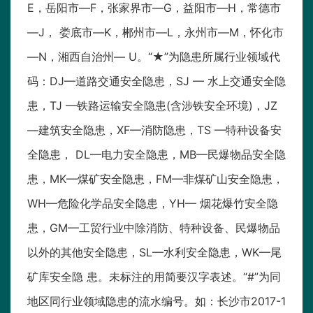
E，岳阳市—F，张家界市—G，益阳市—H，常德市
—J， 娄底市—K，郴州市—L，永州市—M，怀化市
—N，湘西自治州— U。“★”为隐患所属行业领域代
码：DJ—道路交通安全隐患，SJ — 水上交通安全隐
患，TJ —铁路运输安全隐患(含涉铁安全环境)，JZ
—建筑安全隐患，XF—消防隐患，TS —特种设备安
全隐患， DL—电力安全隐患，MB—民爆物品安全隐
患，MK—煤矿安全隐患，FM—非煤矿山安全隐患，
WH—危险化学品安全隐患，YH— 烟花爆竹安全隐
患，GM—工贸行业中除消防、特种设备、民爆物品
以外的其他安全隐患，SL—水利安全隐患，WK—尾
矿库安全隐 患。未标注的用简要汉字表述。“#”为同
地区同行业领域隐患的流水编号。如：长沙市2017-1