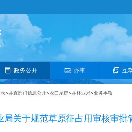
政务公开
办事
互
目录
>
县直部门信息公开
>
农口系统
>
县林业局
>
业务事项
业局关于规范草原征占用审核审批