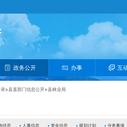
政务公开
办事
互
目录
>
县直部门信息公开
>
县林业局
构信息
人事信息
资金信息
规划计划
业务事项