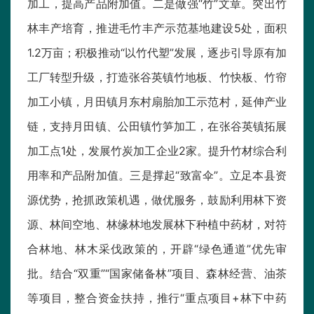
加工，提高产品附加值。二是做强“竹”文章。突出竹
林丰产培育，推进毛竹丰产示范基地建设5处，面积
1.2万亩；积极推动“以竹代塑”发展，逐步引导原有加
工厂转型升级，打造张谷英镇竹地板、竹快板、竹帘
加工小镇，月田镇月东村扇胎加工示范村，延伸产业
链，支持月田镇、公田镇竹笋加工，在张谷英镇拓展
加工点1处，发展竹炭加工企业2家。提升竹材综合利
用率和产品附加值。三是撑起“致富伞”。立足本县资
源优势，抢抓政策机遇，做优服务，鼓励利用林下资
源、林间空地、林缘林地发展林下种植中药材，对符
合林地、林木采伐政策的，开辟“绿色通道”优先审
批。结合“双重”“国家储备林”项目、森林经营、油茶
等项目，整合资金扶持，推行“重点项目+林下中药