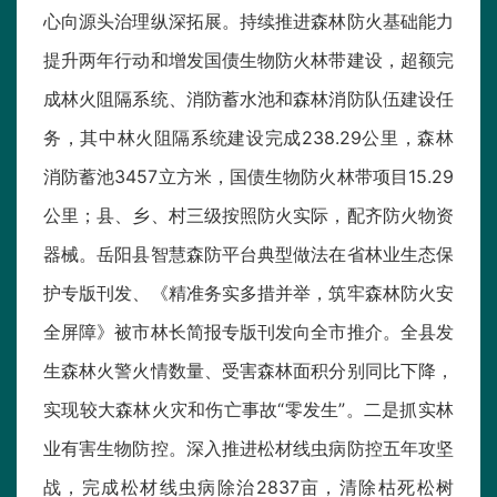
心向源头治理纵深拓展。持续推进森林防火基础能力
提升两年行动和增发国债生物防火林带建设，超额完
成林火阻隔系统、消防蓄水池和森林消防队伍建设任
务，其中林火阻隔系统建设完成238.29公里，森林
消防蓄池3457立方米，国债生物防火林带项目15.29
公里；县、乡、村三级按照防火实际，配齐防火物资
器械。岳阳县智慧森防平台典型做法在省林业生态保
护专版刊发、《精准务实多措并举，筑牢森林防火安
全屏障》被市林长简报专版刊发向全市推介。全县发
生森林火警火情数量、受害森林面积分别同比下降，
实现较大森林火灾和伤亡事故“零发生”。二是抓实林
业有害生物防控。深入推进松材线虫病防控五年攻坚
战，完成松材线虫病除治2837亩，清除枯死松树