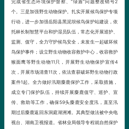
完成省生态环境保护督察、“绿盾”问题整改销号2
个。三是加强野生动物保护。扎实开展候鸟保护专项
行动，进一步加强岳阳县黑泥坝候鸟保护站建设，依
托林长制智慧平台和护湿员队伍，常态化开展巡护、
监测、值守，全力守护候鸟安全，未发生一起破坏候
鸟保护事件；设立野生动物收容救护中心，收容救护
猴面鹰等野生动物11只，开展野生动物保护宣传4
次，开展市场清查11次，依法查获破坏野生动物行政
案件1起。全力做好汛期麋鹿保护工作，采取措施，
成立专门保护队伍，持续开展麋鹿值守、巡护、宣
传、救助等工作，确保59头麋鹿安全度汛，直至汛
期过后麋鹿返回东洞庭湖洲滩。其典型做法被中央电
视台、湖南卫视报道。省林业局领导专程就自然保护