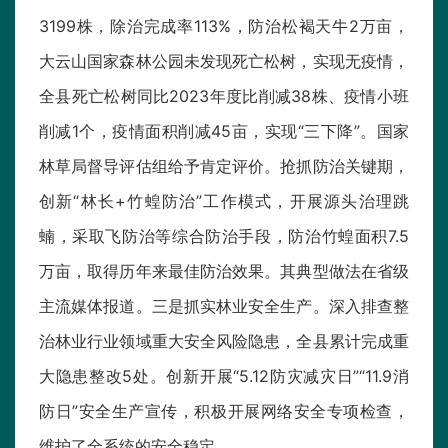
3199株，除治完成率113%，防治松褐天牛2万亩，
大云山国家森林公园未发现死亡松树，实现无疫情，
全县死亡松树同比2023年度比削减38株、疫情小班
削减1个，疫情面积削减45亩，实现“三下降”。国家
林草局督导评估组给予肯定评价。抢抓防治关键期，
创新“林长+竹蝗防治”工作模式，开展源头治理跳
蝻，采取飞防治等综合防治手段，防治竹蝗面积7.5
万亩，取得历年来最佳防治效果。其典型做法在省级
主流媒体报道。三是抓实林业安全生产。深入排查整
治林业行业领域重大安全风险隐患，全县累计完成重
大隐患整改5处。创新开展“5.12防灾减灾日”“11.9消
防日”安全生产宣传，积极开展网络安全专项检查，
维护了全系统的安全稳定