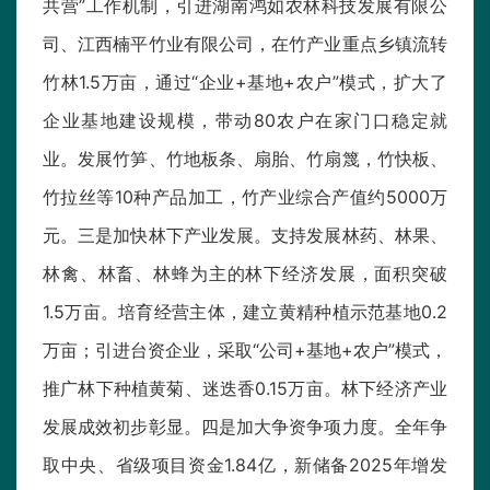
共营”工作机制，引进湖南鸿如农林科技发展有限公
司、江西楠平竹业有限公司，在竹产业重点乡镇流转
竹林1.5万亩，通过“企业+基地+农户”模式，扩大了
企业基地建设规模，带动80农户在家门口稳定就
业。发展竹笋、竹地板条、扇胎、竹扇篾，竹快板、
竹拉丝等10种产品加工，竹产业综合产值约5000万
元。三是加快林下产业发展。支持发展林药、林果、
林禽、林畜、林蜂为主的林下经济发展，面积突破
1.5万亩。培育经营主体，建立黄精种植示范基地0.2
万亩；引进台资企业，采取“公司+基地+农户”模式，
推广林下种植黄菊、迷迭香0.15万亩。林下经济产业
发展成效初步彰显。四是加大争资争项力度。全年争
取中央、省级项目资金1.84亿，新储备2025年增发