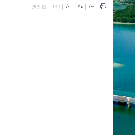
浏览量：
930
|
|
|
|