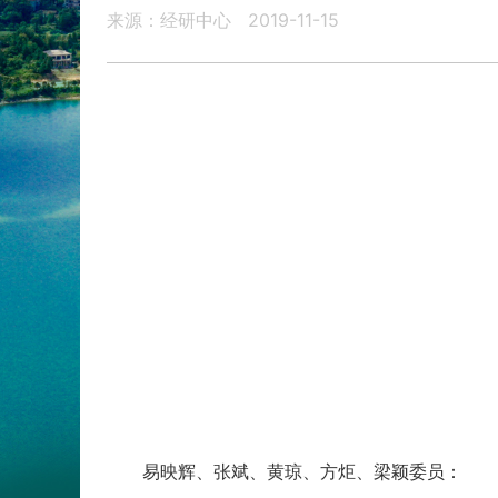
来源：经研中心
2019-11-15
易映辉、张斌、黄琼、方炬、梁颖委员：