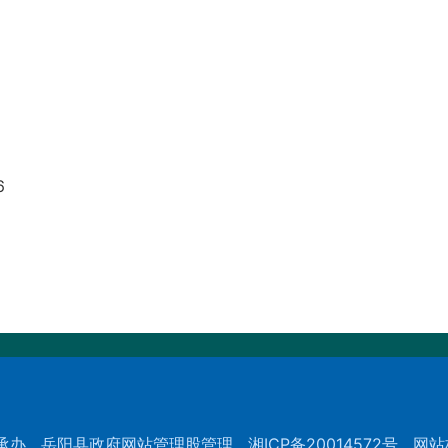
6
承办
岳阳县政府网站管理股管理
湘ICP备20014572号
网站