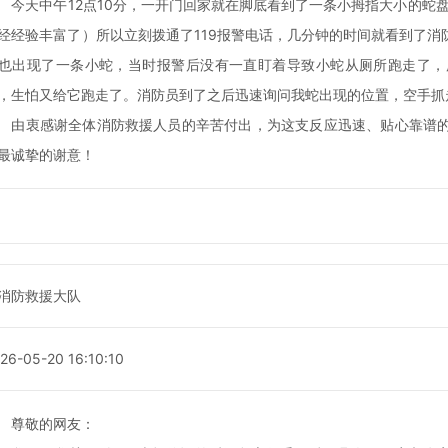
今天中午12点10分，一开门回家就在脚底看到了一条小拇指大小的蛇
经经验丰富了）所以立刻拨通了119报警电话，几分钟的时间就看到了
也出现了一条小蛇，当时报警后没有一直盯着导致小蛇从厕所跑走了，
，生怕又给它跑走了。消防员到了之后迅速询问我蛇出现的位置，空手抓
由衷感谢全体消防救援人员的辛苦付出，为这支反应迅速、贴心靠谱
最诚挚的谢意！
消防救援大队
26-05-20 16:10:10
尊敬的网友：