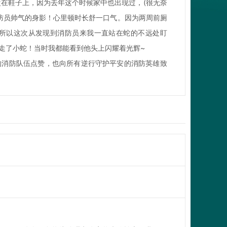
盘在鞋子上，因为去年这个时候家中也出现过，(很无奈
消防员帅气的身影！心里顿时长舒一口气。因为两周前厕
所以这次从发现到消防员来我一直站在蛇的不远处盯
走了小蛇！当时我都能看到他头上闪耀着光辉~
的消防队伍点赞，也向所有逆行守护平安的消防英雄致