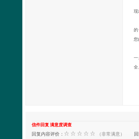
您
现
首
的
您
群
一
全
再
2
信件回复 满意度调查
回复内容评价：
（非常满意）
回