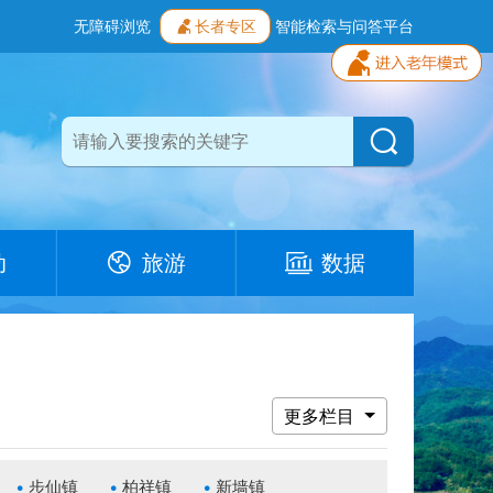
无障碍浏览
长者专区
智能检索与问答平台
动
旅游
数据
更多栏目
步仙镇
柏祥镇
新墙镇