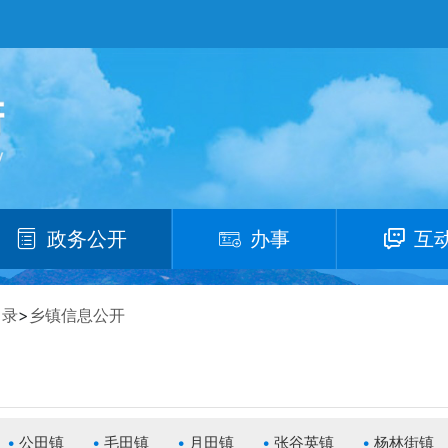
政务公开
办事
互
目录
>
乡镇信息公开
公田镇
毛田镇
月田镇
张谷英镇
杨林街镇