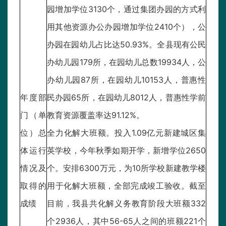
园增加学位3130个，通过集团办园的方式利
用其他资源办公办园增加学位2410个），公
办园在园幼儿占比达50.93%。全县现有公民
办幼儿园179所，在园幼儿总数19934人，公
办幼儿园87所，在园幼儿10153人，普惠性
年度部
民办园65所，在园幼儿8012人，普惠性学前
门（单
教育资源覆盖率达91.12%。
位）总
全力化解大班额。投入1.09亿元新建城区集
体运行
英学校，今年秋季如期开学，新增学位2650
情况及
个。安排6300万元，为10所学校新建教学楼
取得的
用于化解大班额，全部完成竣工验收。截至
成绩
目前，我县共化解义务教育阶段大班额332
个2936人，其中56-65人之间的班额221个