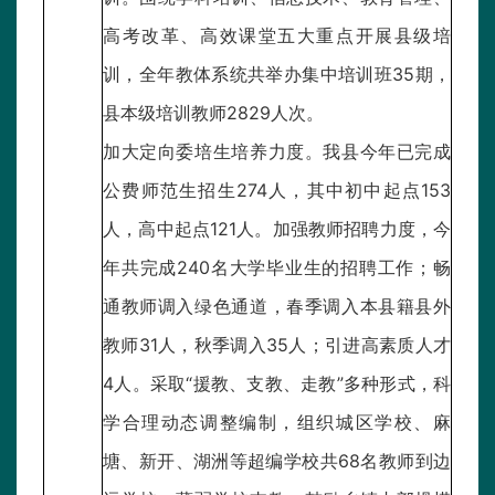
高考改革、高效课堂五大重点开展县级培
训，全年教体系统共举办集中培训班35期，
县本级培训教师2829人次。
加大定向委培生培养力度。我县今年已完成
公费师范生招生274人，其中初中起点153
人，高中起点121人。加强教师招聘力度，今
年共完成240名大学毕业生的招聘工作；畅
通教师调入绿色通道，春季调入本县籍县外
教师31人，秋季调入35人；引进高素质人才
4人。采取“援教、支教、走教”多种形式，科
学合理动态调整编制，组织城区学校、麻
塘、新开、湖洲等超编学校共68名教师到边