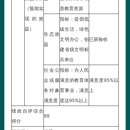
（预期实
质教育资源
现的效
指标：提倡低
益）
碳生活，绿色
生态效
文明办公，创
已获验收
益
建省级文明标
兵单位
社会公
指标：办人民
众或服
满意的教育体
满意度95%以
务对象
育事业，满意
上
满意度
度达95%以上
绩效自评综合
99
得分