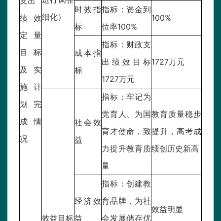
支出
时效指
指标：资金到
细化）
绩效
100%
标
位率100%
定量
指标：财政支
目标
成本指
出绩效目标
1727万元
及实
标
1727万元
施计
指标：牢记为
划完
党育人、为国
教育质量稳步
成情
社会效
育才使命，致
提升，高考成
况
益
力提升教育质
绩创历史新高
量
指标：创建教
经济效
育品牌，为社
效益明显
效益目标
益
会发展储存优