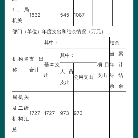
1、局
1632
545
1087
机关
部门（单位）年度支出和结余情况（万元）
其中：
结余
当
累
其中：
机构名
支出
基本支
项目
年
计
称
合计
人员
出
支出
结
结
公用支出
支出
余
余
局机关
及二级
1727
1727
973
973
机构汇
总