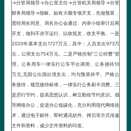
→分管局领导→办公室主任→分管机关局领导→分管
财务局领导→报账。如有大额专项开支，先做预算，
需经局长同意、局长办公会通过、内审小组审计后再
开支，做到不赤字运行、以收抵支，收支平衡。一是
2020年基本支出1727万元，其中：人员支出973万
元，公用支出754万元。二是严格控制“三公经费”管
理。公务用车一律实行公车平台调用、公务接待10
万元,无因公出国出境支出，均与预算持平。严格公
务接待，规范接待标准，一律实行公务刷卡消费。三
是厉行节约，提高思想认识，树立勤俭节约意识。倡
导网络办公，促进办公低碳化，充分利用现代网络技
术，通过电子邮件、即时通讯软件、拷贝等方式传递
文件和资料，减少文件资料的印发。