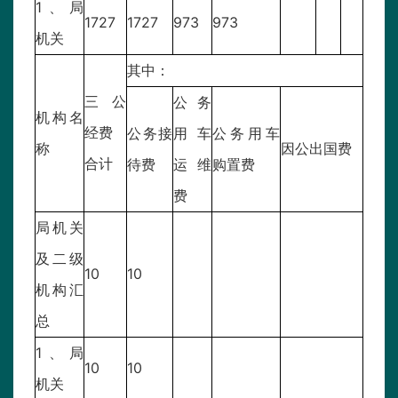
1、局
1727
1727
973
973
机关
其中：
三公
公务
机构名
经费
公务接
用车
公务用车
称
因公出国费
合计
待费
运维
购置费
费
局机关
及二级
10
10
机构汇
总
1、局
10
10
机关