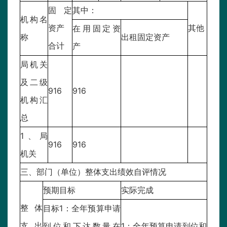
固定
其中：
机构名
资产
其他
在用固定资
称
出租固定资产
合计
产
局机关
及二级
916
916
机构汇
总
1、局
916
916
机关
三、部门（单位）整体支出绩效自评情况
预期目标
实际完成
整体
目标1：全年预算申请
支出
到位和下达数量在
1：全年预算申请到位和