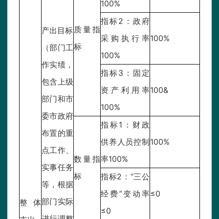
100%
指标2：政府
质量指
产出目标
采购执行率
100%
标
（部门工
100%
作实绩，
指标3：固定
包含上级
资产利用率
100&
部门和市
100%
委市政府
指标1：财政
布置的重
供养人员控制
100%
点工作、
数量指
率100%
实事任务
标
指标2：“三公
等，根据
经费”变动率
≤0
部门实际
整体
≤0
进行调整