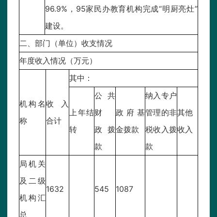
96.9%，95家民办教育机构完成“明厨亮灶”
建设。
二、部门（单位）收支情况
年度收入情况（万元）
其中：
公共
纳入专户
机构名
收入
上年结
财
政府基
管理的非
其他
称
合计
转
政拨
金拨款
税收入拨
收入
款
款
局机关
及二级
1632
545
1087
机构汇
总