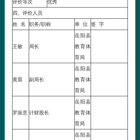
评价等次
优秀
四、评价人员
姓 名
职务/职称
单 位
签 字
岳阳县
王敏
局长
教育体
育局
岳阳县
黄晨
副局长
教育体
育局
岳阳县
罗振意
计财股长
教育体
育局
岳阳县